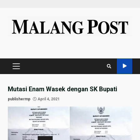
Skip
to
content
PRIMARY
MENU
Mutasi Enam Wasek dengan SK Bupati
publishermp
April 4, 2021