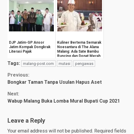
DJP Jatim-GP Ansor
Kuliner Bertema Semarak
Jatim Kompak Dongkrak
Noesantara di The Alana
Literasi Pajak
Malang: Ada Sate Bambu
Runcing dan Donat Merah
Putih
Tags:
malang-post.com
mutasi
pengawas
Continue
Previous:
Bongkar Taman Tanpa Usulan Hapus Aset
Reading
Next:
Wabup Malang Buka Lomba Mural Bupati Cup 2021
Leave a Reply
Your email address will not be published.
Required fields