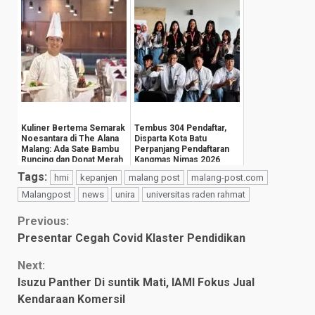
Masyarak...
Kuliner Bertema Semarak
Tembus 304 Pendaftar,
Noesantara di The Alana
Disparta Kota Batu
Malang: Ada Sate Bambu
Perpanjang Pendaftaran
Runcing dan Donat Merah
Kangmas Nimas 2026
Putih
Hingga 15 Agustus
Tags:
hmi
kepanjen
malang post
malang-post.com
Malangpost
news
unira
universitas raden rahmat
Continue
Previous:
Presentar Cegah Covid Klaster Pendidikan
Reading
Next:
Isuzu Panther Di suntik Mati, IAMI Fokus Jual
Kendaraan Komersil