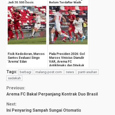
Jadi 20.500 Dosis
Belum Terdaftar Wajib
Pajak
Fisik Kedodoran, Marcos
Piala Presiden 2026: Gol
Santos Evaluasi Singo
Marcos Vinicius Dianulir
'Arema' Edan
VAR, Arema FC
Antiklimaks dan Ditekuk
Persija 1-3
Tags:
berbagi
malang-post.com
news
panti asuhan
sedekah
Continue
Previous:
Arema FC Bakal Perpanjang Kontrak Duo Brasil
Reading
Next:
Ini Penyaring Sampah Sungai Otomatis