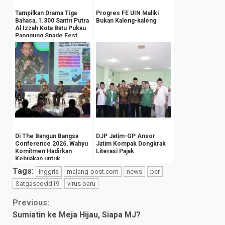
Tampilkan Drama Tiga
Progres FE UIN Maliki
Bahasa, 1.300 Santri Putra
Bukan Kaleng-kaleng
Al Izzah Kota Batu Pukau
Panggung Spade Fest
Di The Bangun Bangsa
DJP Jatim-GP Ansor
Conference 2026, Wahyu
Jatim Kompak Dongkrak
Komitmen Hadirkan
Literasi Pajak
Kebijakan untuk
Kesejahteraan
Tags:
inggris
malang-post.com
news
pcr
Masyarak...
Satgascovid19
virus baru
Continue
Previous:
Sumiatin ke Meja Hijau, Siapa MJ?