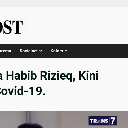
Arema
Socialnet
Kolom
 Habib Rizieq, Kini
Covid-19.