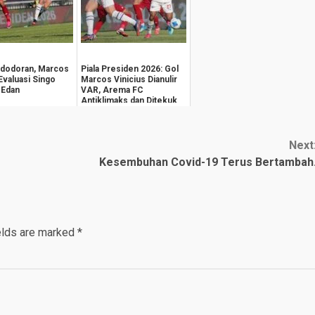
edodoran, Marcos
Piala Presiden 2026: Gol
Evaluasi Singo
Marcos Vinicius Dianulir
 Edan
VAR, Arema FC
Antiklimaks dan Ditekuk
Persija 1-3
Next
Kesembuhan Covid-19 Terus Bertambah
elds are marked
*