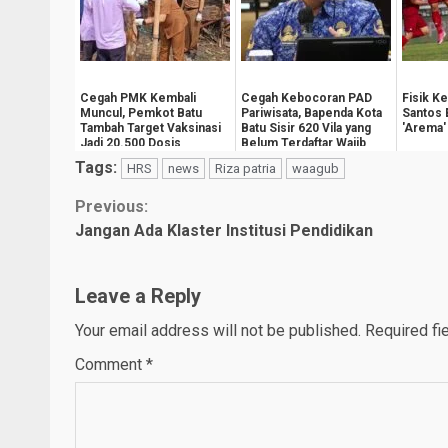
Cegah PMK Kembali
Cegah Kebocoran PAD
Fisik K
Muncul, Pemkot Batu
Pariwisata, Bapenda Kota
Santos 
Tambah Target Vaksinasi
Batu Sisir 620 Vila yang
'Arema'
Jadi 20.500 Dosis
Belum Terdaftar Wajib
Pajak
Tags:
HRS
news
Riza patria
waagub
Continue
Previous:
Jangan Ada Klaster Institusi Pendidikan
Reading
Leave a Reply
Your email address will not be published.
Required fi
Comment
*