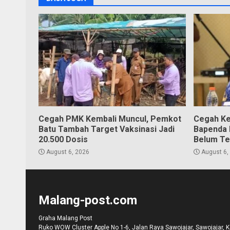
Cegah PMK Kembali Muncul, Pemkot
Cegah Ke
Batu Tambah Target Vaksinasi Jadi
Bapenda K
20.500 Dosis
Belum Te
August 6, 2026
August 6,
Malang-post.com
Graha Malang Post
Ruko WOW Cluster Apple No 1-6, Jalan Raya Sawojajar, Sawojajar, 