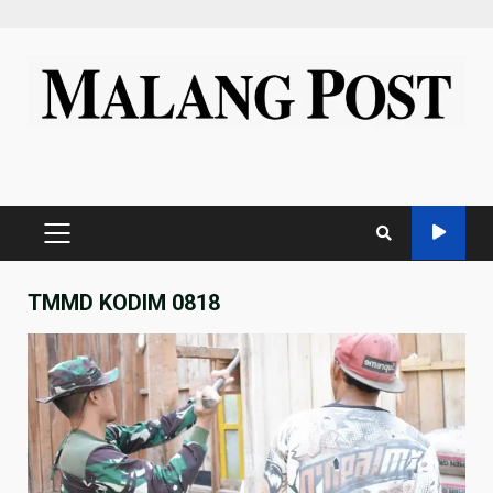
Skip
to
content
PRIMARY
MENU
TMMD KODIM 0818