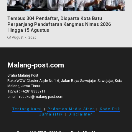
Tembus 304 Pendaftar, Disparta Kota Batu
Perpanjang Pendaftaran Kangmas Nimas 2026
Hingga 15 Agustus
August 7, 2026
Malang-post.com
Graha Malang Post
Ruko WOW Cluster Apple No 1-6, Jalan Raya Sawojajar, Sawojajar, Kota
Malang, Jawa Timur.
Tlp/wa :
+62818383911
email :
redaksi@malang-post.com
Tentang Kami
I
Pedoman Media Siber
I
Kode Etik
Jurnalistik
I
Disclaimer