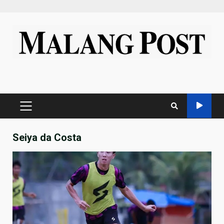
Skip
to
content
PRIMARY
MENU
Seiya da Costa