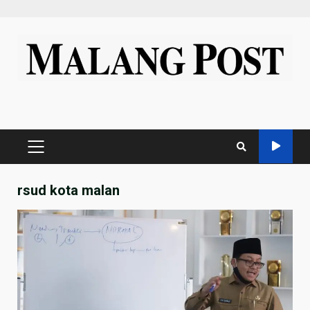
Skip
to
content
PRIMARY
MENU
rsud kota malan