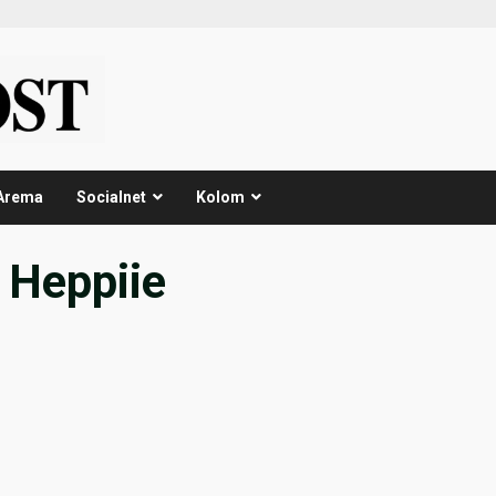
Arema
Socialnet
Kolom
 Heppiie