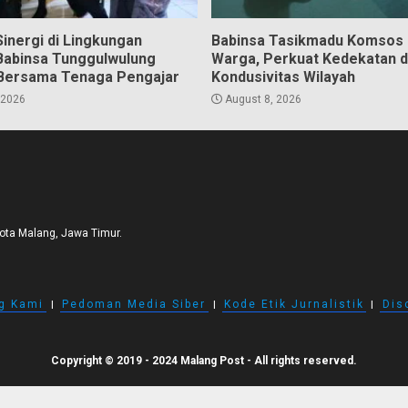
inergi di Lingkungan
Babinsa Tasikmadu Komsos
Babinsa Tunggulwulung
Warga, Perkuat Kedekatan 
Bersama Tenaga Pengajar
Kondusivitas Wilayah
 2026
August 8, 2026
Kota Malang, Jawa Timur.
g Kami
I
Pedoman Media Siber
I
Kode Etik Jurnalistik
I
Dis
Copyright © 2019 - 2024 Malang Post - All rights reserved.