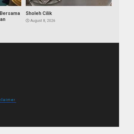
 Bersama
Sholeh Cilik
dan
August 8, 2026
claimer