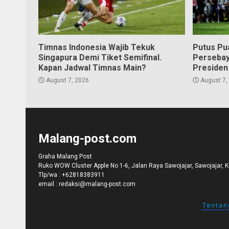
Timnas Indonesia Wajib Tekuk
Putus Pu
Singapura Demi Tiket Semifinal.
Persebay
Kapan Jadwal Timnas Main?
Presiden
August 7, 2026
August 7,
Malang-post.com
Graha Malang Post
Ruko WOW Cluster Apple No 1-6, Jalan Raya Sawojajar, Sawojajar, 
Tlp/wa :
+62818383911
email :
redaksi@malang-post.com
Tentan