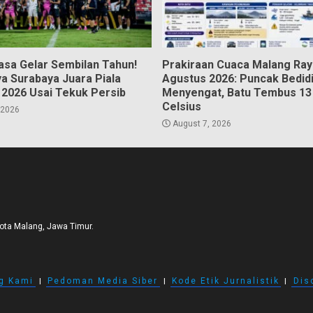
asa Gelar Sembilan Tahun!
Prakiraan Cuaca Malang Ray
a Surabaya Juara Piala
Agustus 2026: Puncak Bedid
 2026 Usai Tekuk Persib
Menyengat, Batu Tembus 13 
Celsius
 2026
August 7, 2026
Kota Malang, Jawa Timur.
g Kami
I
Pedoman Media Siber
I
Kode Etik Jurnalistik
I
Dis