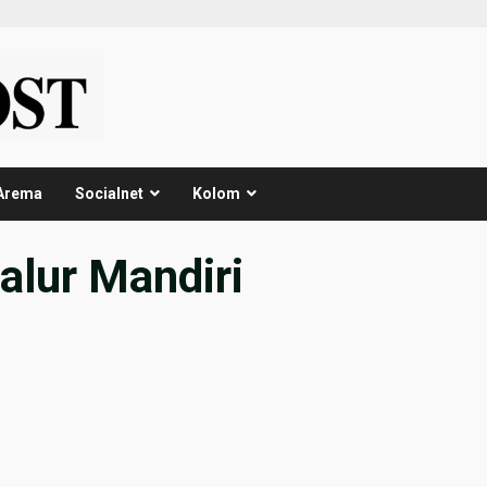
Arema
Socialnet
Kolom
lur Mandiri