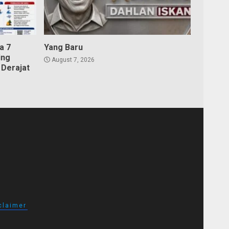
a 7
Yang Baru
ing
August 7, 2026
Derajat
claimer