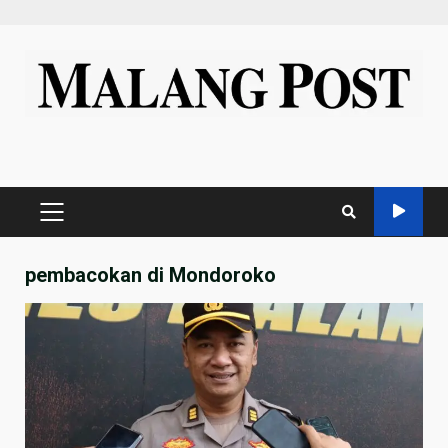
Skip
to
content
PRIMARY
MENU
pembacokan di Mondoroko