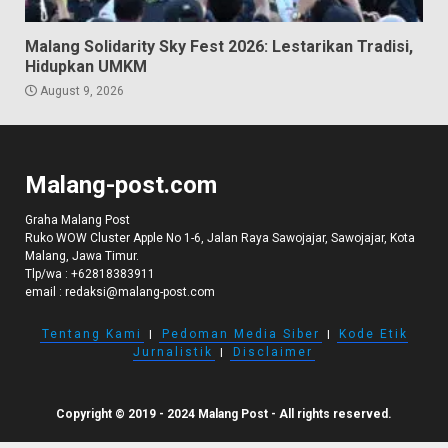
Malang Solidarity Sky Fest 2026: Lestarikan Tradisi,
Hidupkan UMKM
August 9, 2026
Malang-post.com
Graha Malang Post
Ruko WOW Cluster Apple No 1-6, Jalan Raya Sawojajar, Sawojajar, Kota
Malang, Jawa Timur.
Tlp/wa :
+62818383911
email :
redaksi@malang-post.com
Tentang Kami
I
Pedoman Media Siber
I
Kode Etik
Jurnalistik
I
Disclaimer
Copyright © 2019 - 2024 Malang Post - All rights reserved.