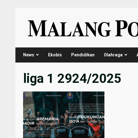
Skip
to
content
News
Ekobis
Pendidikan
Olahraga
liga 1 2924/2025