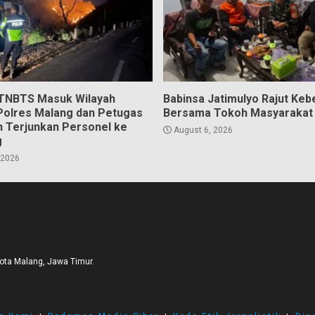
 TNBTS Masuk Wilayah
Babinsa Jatimulyo Rajut Ke
Polres Malang dan Petugas
Bersama Tokoh Masyarakat
 Terjunkan Personel ke
August 6, 2026
g
 2026
Kota Malang, Jawa Timur.