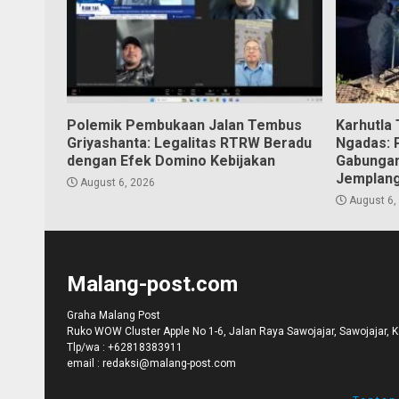
Polemik Pembukaan Jalan Tembus
Karhutla
Griyashanta: Legalitas RTRW Beradu
Ngadas: 
dengan Efek Domino Kebijakan
Gabungan
Jemplan
August 6, 2026
August 6,
Malang-post.com
Graha Malang Post
Ruko WOW Cluster Apple No 1-6, Jalan Raya Sawojajar, Sawojajar, 
Tlp/wa :
+62818383911
email :
redaksi@malang-post.com