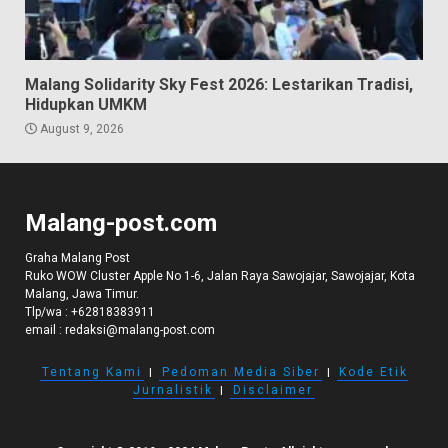
Malang Solidarity Sky Fest 2026: Lestarikan Tradisi,
Hidupkan UMKM
August 9, 2026
Malang-post.com
Graha Malang Post
Ruko WOW Cluster Apple No 1-6, Jalan Raya Sawojajar, Sawojajar, Kota
Malang, Jawa Timur.
Tlp/wa :
+62818383911
email :
redaksi@malang-post.com
Tentang Kami
I
Pedoman Media Siber
I
Kode Etik
Jurnalistik
I
Disclaimer