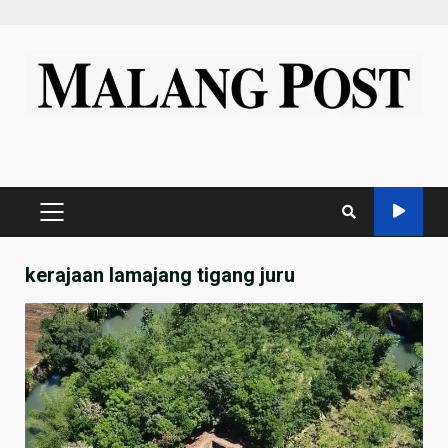
Skip
to
content
PRIMARY
MENU
kerajaan lamajang tigang juru