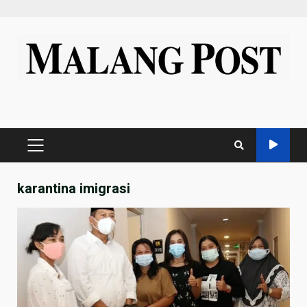
Skip
to
content
PRIMARY
MENU
karantina imigrasi