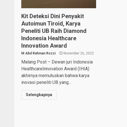
Kit Deteksi Dini Penyakit
Autoimun Tiroid, Karya
Peneliti UB Raih Diamond
Indonesia Healthcare
Innovation Award
M Abd Rahman Rozzi
November 26, 2022
Malang Post – Dewan juri Indonesia
HealthcareInnovation Award (IHIA)
akhirnya memutuskan bahwa karya
inovasi peneliti UB yang...
Selengkapnya