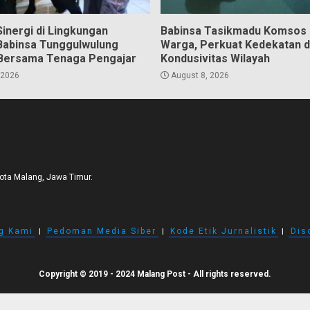
inergi di Lingkungan
Babinsa Tasikmadu Komsos
Babinsa Tunggulwulung
Warga, Perkuat Kedekatan 
Bersama Tenaga Pengajar
Kondusivitas Wilayah
 2026
August 8, 2026
Kota Malang, Jawa Timur.
g Kami
I
Pedoman Media Siber
I
Kode Etik Jurnalistik
I
Dis
Copyright © 2019 - 2024 Malang Post - All rights reserved.