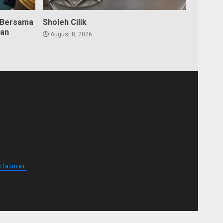
 Bersama
Sholeh Cilik
dan
August 8, 2026
claimer