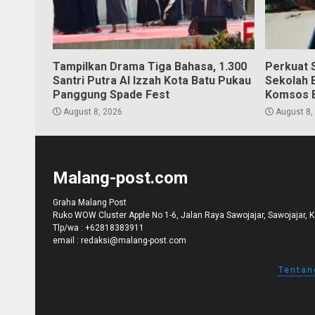
Tampilkan Drama Tiga Bahasa, 1.300
Perkuat S
Santri Putra Al Izzah Kota Batu Pukau
Sekolah 
Panggung Spade Fest
Komsos 
August 8, 2026
August 8,
Malang-post.com
Graha Malang Post
Ruko WOW Cluster Apple No 1-6, Jalan Raya Sawojajar, Sawojajar, 
Tlp/wa :
+62818383911
email :
redaksi@malang-post.com
Tentan