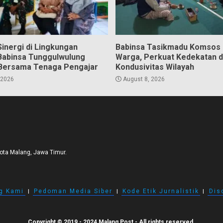
inergi di Lingkungan
Babinsa Tasikmadu Komsos
Babinsa Tunggulwulung
Warga, Perkuat Kedekatan 
Bersama Tenaga Pengajar
Kondusivitas Wilayah
 2026
August 8, 2026
Kota Malang, Jawa Timur.
g Kami
I
Pedoman Media Siber
I
Kode Etik Jurnalistik
I
Dis
Copyright © 2019 - 2024 Malang Post - All rights reserved.