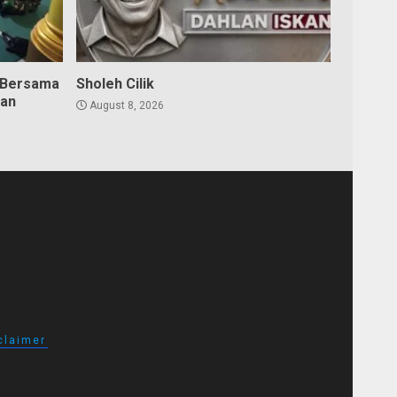
 Bersama
Sholeh Cilik
dan
August 8, 2026
claimer