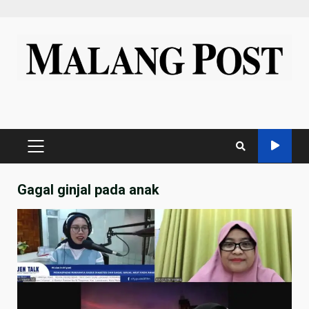
Skip
to
content
PRIMARY
MENU
Gagal ginjal pada anak