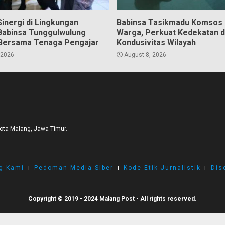
inergi di Lingkungan
Babinsa Tasikmadu Komsos
Babinsa Tunggulwulung
Warga, Perkuat Kedekatan 
Bersama Tenaga Pengajar
Kondusivitas Wilayah
 2026
August 8, 2026
Kota Malang, Jawa Timur.
g Kami
I
Pedoman Media Siber
I
Kode Etik Jurnalistik
I
Dis
Copyright © 2019 - 2024 Malang Post - All rights reserved.