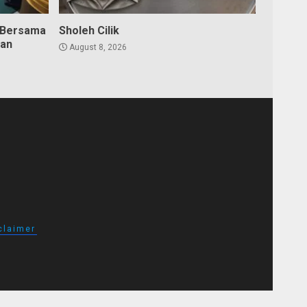
 Bersama
Sholeh Cilik
dan
August 8, 2026
claimer