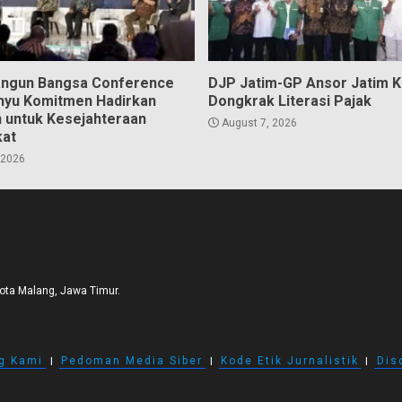
angun Bangsa Conference
DJP Jatim-GP Ansor Jatim 
hyu Komitmen Hadirkan
Dongkrak Literasi Pajak
n untuk Kesejahteraan
August 7, 2026
kat
 2026
Kota Malang, Jawa Timur.
g Kami
I
Pedoman Media Siber
I
Kode Etik Jurnalistik
I
Dis