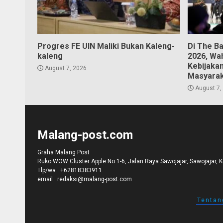
Progres FE UIN Maliki Bukan Kaleng-
Di The B
kaleng
2026, Wa
Kebijaka
August 7, 2026
Masyara
August 7,
Malang-post.com
Graha Malang Post
Ruko WOW Cluster Apple No 1-6, Jalan Raya Sawojajar, Sawojajar, 
Tlp/wa :
+62818383911
email :
redaksi@malang-post.com
Tentan