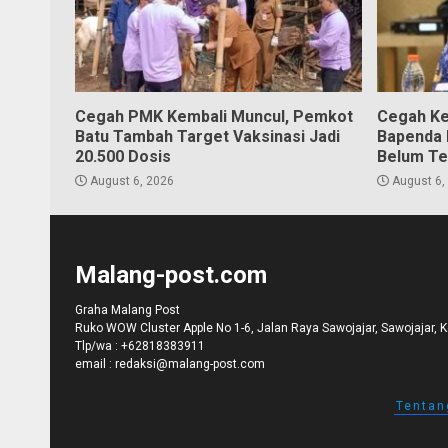
Cegah PMK Kembali Muncul, Pemkot
Cegah Ke
Batu Tambah Target Vaksinasi Jadi
Bapenda K
20.500 Dosis
Belum Te
August 6, 2026
August 6,
Malang-post.com
Graha Malang Post
Ruko WOW Cluster Apple No 1-6, Jalan Raya Sawojajar, Sawojajar, 
Tlp/wa :
+62818383911
email :
redaksi@malang-post.com
Tentan