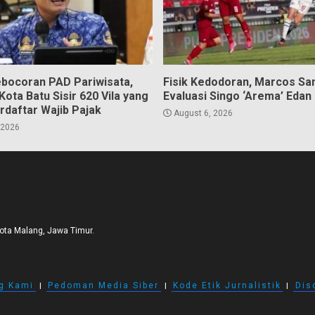
bocoran PAD Pariwisata,
Fisik Kedodoran, Marcos Sa
ota Batu Sisir 620 Vila yang
Evaluasi Singo ‘Arema’ Edan
rdaftar Wajib Pajak
August 6, 2026
 2026
Kota Malang, Jawa Timur.
g Kami
I
Pedoman Media Siber
I
Kode Etik Jurnalistik
I
Dis