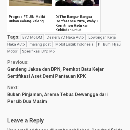
Progres FE UIN Maliki
Di The Bangun Bangsa
Bukan Kaleng-kaleng
Conference 2026, Wahyu
Komitmen Hadirkan
Kebijakan untuk
Kesejahteraan
Tags:
BYD M6 DM
Dealer BYD Haka Auto
Lowongan Kerja
Masyarak...
Haka Auto
malang post
Mobil Listrik Indonesia
PT Bumi Hijau
Motor
Spesifikasi BYD M6
Continue
Previous:
Gandeng Jaksa dan BPN, Pemkot Batu Kejar
Reading
Sertifikasi Aset Demi Pantauan KPK
Next:
Bukan Pinjaman, Arema Tebus Dewangga dari
Persib Dua Musim
Leave a Reply