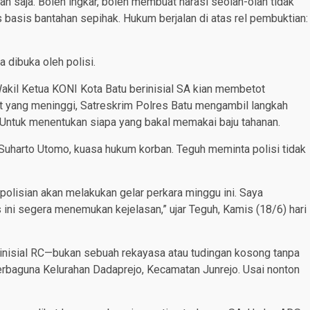
sah saja. Boleh ingkar, boleh membuat narasi seolah-olah tidak
as basis bantahan sepihak. Hukum berjalan di atas rel pembuktian:
a dibuka oleh polisi.
il Ketua KONI Kota Batu berinisial SA kian membetot
t yang meninggi, Satreskrim Polres Batu mengambil langkah
. Untuk menentukan siapa yang bakal memakai baju tahanan.
Suharto Utomo, kuasa hukum korban. Teguh meminta polisi tidak
olisian akan melakukan gelar perkara minggu ini. Saya
 ini segera menemukan kejelasan,” ujar Teguh, Kamis (18/6) hari
inisial RC—bukan sebuah rekayasa atau tudingan kosong tanpa
Serbaguna Kelurahan Dadaprejo, Kecamatan Junrejo. Usai nonton