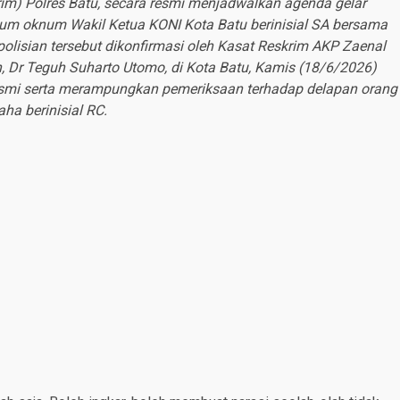
rim) Polres Batu, secara resmi menjadwalkan agenda gelar
kum oknum Wakil Ketua KONI Kota Batu berinisial SA bersama
polisian tersebut dikonfirmasi oleh Kasat Reskrim AKP Zaenal
n, Dr Teguh Suharto Utomo, di Kota Batu, Kamis (18/6/2026)
 resmi serta merampungkan pemeriksaan terhadap delapan orang
ha berinisial RC.