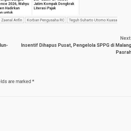
ence 2026, Wahyu
Jatim Kompak Dongkrak
en Hadirkan
Literasi Pajak
an untuk
teraan
Zaenal Arifin
Korban Pengusaha RC
Teguh Suharto Utomo Kuasa
k...
Next
lun-
Insentif Dihapus Pusat, Pengelola SPPG di Malan
Pasra
elds are marked
*