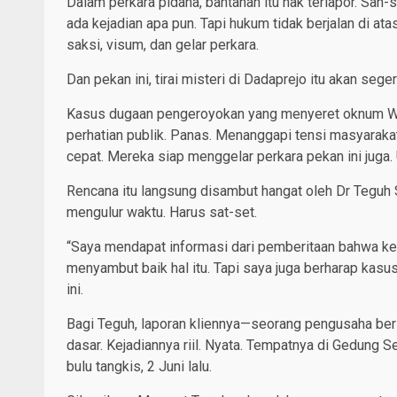
Dalam perkara pidana, bantahan itu hak terlapor. Sah-
ada kejadian apa pun. Tapi hukum tidak berjalan di at
saksi, visum, dan gelar perkara.
Dan pekan ini, tirai misteri di Dadaprejo itu akan seger
Kasus dugaan pengeroyokan yang menyeret oknum Wak
perhatian publik. Panas. Menanggapi tensi masyaraka
cepat. Mereka siap menggelar perkara pekan ini juga
Rencana itu langsung disambut hangat oleh Dr Teguh 
mengulur waktu. Harus sat-set.
“Saya mendapat informasi dari pemberitaan bahwa kep
menyambut baik hal itu. Tapi saya juga berharap kasus
ini.
Bagi Teguh, laporan kliennya—seorang pengusaha ber
dasar. Kejadiannya riil. Nyata. Tempatnya di Gedung 
bulu tangkis, 2 Juni lalu.