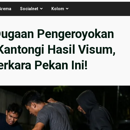
Arema
Socialnet
Kolom
Dugaan Pengeroyokan
antongi Hasil Visum,
erkara Pekan Ini!