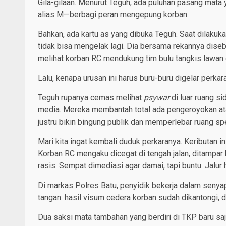
Gila-gilaan. Menurut Teguh, ada puluhan pasang mata
alias M—berbagi peran mengepung korban.
Bahkan, ada kartu as yang dibuka Teguh. Saat dilakuk
tidak bisa mengelak lagi. Dia bersama rekannya diseb
melihat korban RC mendukung tim bulu tangkis lawan
Lalu, kenapa urusan ini harus buru-buru digelar perkar
Teguh rupanya cemas melihat
psywar
di luar ruang s
media. Mereka membantah total ada pengeroyokan atau
justru bikin bingung publik dan memperlebar ruang spek
Mari kita ingat kembali duduk perkaranya. Keributan i
Korban RC mengaku dicegat di tengah jalan, ditampar 
rasis. Sempat dimediasi agar damai, tapi buntu. Jalur h
Di markas Polres Batu, penyidik bekerja dalam senyap 
tangan: hasil visum cedera korban sudah dikantongi, d
Dua saksi mata tambahan yang berdiri di TKP baru saja