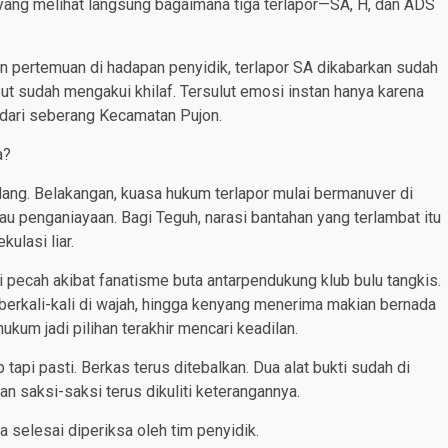
 yang melihat langsung bagaimana tiga terlapor—SA, H, dan ADS
an pertemuan di hadapan penyidik, terlapor SA dikabarkan sudah
ut sudah mengakui khilaf. Tersulut emosi instan hanya karena
 dari seberang Kecamatan Pujon.
a?
idang. Belakangan, kuasa hukum terlapor mulai bermanuver di
 penganiayaan. Bagi Teguh, narasi bantahan yang terlambat itu
ulasi liar.
ni pecah akibat fanatisme buta antarpendukung klub bulu tangkis.
berkali-kali di wajah, hingga kenyang menerima makian bernada
ukum jadi pilihan terakhir mencari keadilan.
tapi pasti. Berkas terus ditebalkan. Dua alat bukti sudah di
an saksi-saksi terus dikuliti keterangannya.
 selesai diperiksa oleh tim penyidik.