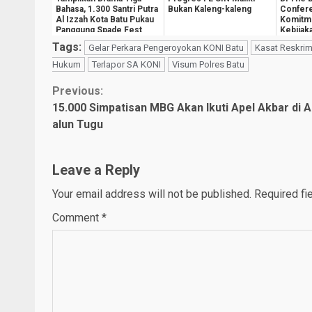
Bahasa, 1.300 Santri Putra
Bukan Kaleng-kaleng
Confer
Al Izzah Kota Batu Pukau
Komitm
Panggung Spade Fest
Kebijak
Kesejah
Tags:
Gelar Perkara Pengeroyokan KONI Batu
Kasat Reskrim 
Masyara
Hukum
Terlapor SA KONI
Visum Polres Batu
Continue
Previous:
15.000 Simpatisan MBG Akan Ikuti Apel Akbar di A
Reading
alun Tugu
Leave a Reply
Your email address will not be published.
Required fi
Comment
*