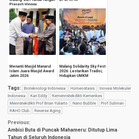
Prasasti Hingga
Groundbreaking Gedu...
Menanti Masjid Manarul
Malang Solidarity Sky Fest
Islam Juara Masjid Award
2026: Lestarikan Tradisi,
Jatim 2026
Hidupkan UMKM
Tags:
Bioteknologi Indonesia
Homeostasis
Inovasi Molekuler
Indonesia
Kan Eddy
Kemenristekdikti Kemenkes
Menristekdikti Prof Brian Yuliarto
Nano Bubble
Prof Sutiman
RAHO Club
Reverse Aging
Continue
Previous:
Ambisi Buta di Puncak Mahameru: Ditutup Lima
Reading
Tahun di Seluruh Indonesia