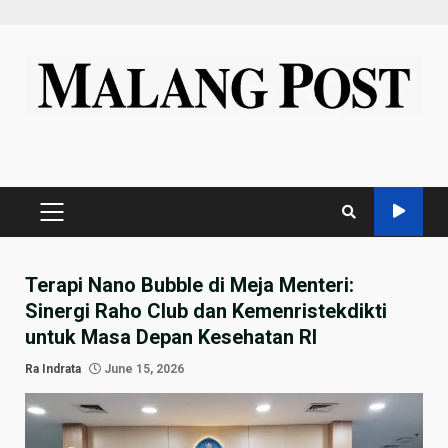
Skip
to
content
PRIMARY
MENU
Terapi Nano Bubble di Meja Menteri:
Sinergi Raho Club dan Kemenristekdikti
untuk Masa Depan Kesehatan RI
Ra Indrata
June 15, 2026