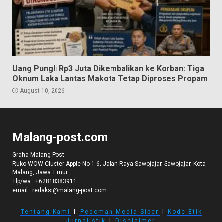
Uang Pungli Rp3 Juta Dikembalikan ke Korban: Tiga
Oknum Laka Lantas Makota Tetap Diproses Propam
August 10, 2026
Malang-post.com
Graha Malang Post
Ruko WOW Cluster Apple No 1-6, Jalan Raya Sawojajar, Sawojajar, Kota
Malang, Jawa Timur.
Tlp/wa :
+62818383911
email :
redaksi@malang-post.com
Tentang Kami
I
Pedoman Media Siber
I
Kode Etik
Jurnalistik
I
Disclaimer