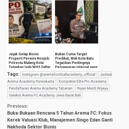
Propam
Jejak Gelap Bisnis
Bukan Cuma Target
Properti Perwira Nonjob:
Predikat, Wali Kota Batu
Polresta Malang Kota
Tegaskan Pentingnya
Tetapkan Ipda WHS Daftar
Pengawasan Internal yang
Pencarian ...
Humanis
Tags:
Instagram @aremafootballacademy_official
Jadwal
Arema Academy Purwakarta
Kompetisi Elite Pro Academy
Pendaftaran Arema Academy Tabanan
Riyan Meidi Wijaya
Seleksi Arema FC Academy Jawa Barat Bali
Continue
Previous:
Buka-Bukaan Rencana 5 Tahun Arema FC: Fokus
Reading
Kerek Valuasi Klub, Manajemen Singo Edan Ganti
Nakhoda Sektor Bisnis