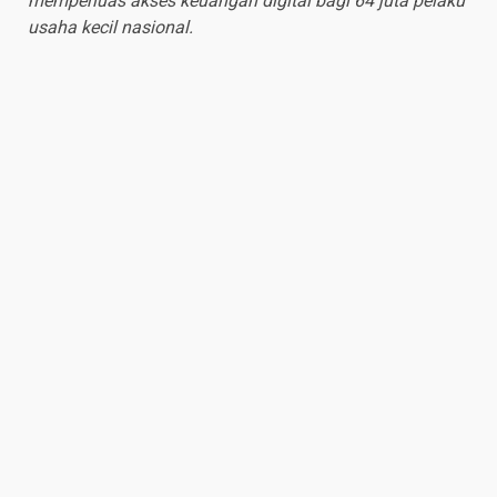
memperluas akses keuangan digital bagi 64 juta pelaku
usaha kecil nasional.