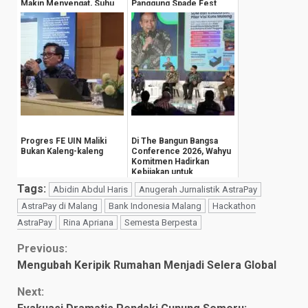
Makin Menyengat, Suhu
Panggung Spade Fest
Pegunungan An...
Progres FE UIN Maliki
Di The Bangun Bangsa
Bukan Kaleng-kaleng
Conference 2026, Wahyu
Komitmen Hadirkan
Kebijakan untuk
Kesejahteraan
Tags:
Abidin Abdul Haris
Anugerah Jurnalistik AstraPay
Masyarak...
AstraPay di Malang
Bank Indonesia Malang
Hackathon
AstraPay
Rina Apriana
Semesta Berpesta
Continue
Previous:
Mengubah Keripik Rumahan Menjadi Selera Global
Reading
Next: