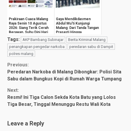
Prakiraan Cuaca Malang
Gaya Mendikdasmen
Raya Senin 10 Agustus
Abdul Mu'ti Kunjungi
2026: Siang Terik Cerah
Malang: Dari Tanda Tangan
Berawan, Suhu Dini Hari
Prasasti Hingga
Anjlok ...
Groundbreaking Gedu...
Tags:
AKP Bambang Subinajar
Berita Kriminal Malang
penangkapan pengedar narkoba
peredaran sabu di Dampit
polres malang
Continue
Previous:
Peredaran Narkoba di Malang Dibongkar: Polisi Sita
Reading
Sabu dalam Bungkus Kopi di Rumah Warga Tumpang
Next:
Resmi! Ini Tiga Calon Sekda Kota Batu yang Lolos
Tiga Besar, Tinggal Menunggu Restu Wali Kota
Leave a Reply