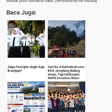
serbuk putih bernama sabu. (HmsResma/Ra Indrata)
Baca Juga:
Siapa Pencipta Jingle Raja
Hari Ke-6 Karhutla Bromo:
Brawijaya?
Blok Jemplang Malang
Aman, Tiga Helikopter
BNPB Kerahkan Water
Bombing