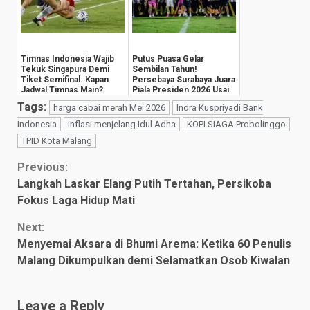
Timnas Indonesia Wajib
Putus Puasa Gelar
Tekuk Singapura Demi
Sembilan Tahun!
Tiket Semifinal. Kapan
Persebaya Surabaya Juara
Jadwal Timnas Main?
Piala Presiden 2026 Usai
Tekuk Persib
Tags:
harga cabai merah Mei 2026
Indra Kuspriyadi Bank
Indonesia
inflasi menjelang Idul Adha
KOPI SIAGA Probolinggo
TPID Kota Malang
Continue
Previous:
Langkah Laskar Elang Putih Tertahan, Persikoba
Reading
Fokus Laga Hidup Mati
Next:
Menyemai Aksara di Bhumi Arema: Ketika 60 Penulis
Malang Dikumpulkan demi Selamatkan Osob Kiwalan
Leave a Reply