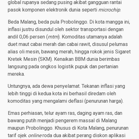
global rupanya sedang pusing akibat gangguan rantai
pasok komponen elektronik dunia seperti
microchip
.
Beda Malang, beda pula Probolinggo. Di kota mangga ini,
inflasi justru disundul oleh sektor transportasi dengan
andil 0,06 persen (
mtm
). Komoditas utamanya adalah
duet maut cabai merah dan cabai rawit, disusul pelumas
alias oli mesin, bawang merah, hingga rokok jenis Sigaret
Kretek Mesin (SKM). Kenaikan BBM dunia berimbas
langsung pada ongkos logistik pupuk dan pertanian
mereka.
Untungnya, ada dewa penyelamat. Tekanan inflasi yang
lebih tinggi di kedua kota ini berhasil diredam oleh
komoditas yang mengalami deflasi (penurunan harga).
Emas perhiasan, telur ayam ras, daging ayam ras, dan
bawang putih menjadi pengerem massal di Malang
maupun Probolinggo. Khusus di Kota Malang, penurunan
tarif ojek
online
roda dua akibat perang diskon aplikasi