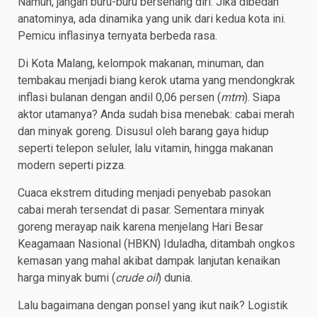
Namun, jangan buru-buru bersenang diri. Jika dibedah
anatominya, ada dinamika yang unik dari kedua kota ini.
Pemicu inflasinya ternyata berbeda rasa.
Di Kota Malang, kelompok makanan, minuman, dan
tembakau menjadi biang kerok utama yang mendongkrak
inflasi bulanan dengan andil 0,06 persen (
mtm
). Siapa
aktor utamanya? Anda sudah bisa menebak: cabai merah
dan minyak goreng. Disusul oleh barang gaya hidup
seperti telepon seluler, lalu vitamin, hingga makanan
modern seperti pizza.
Cuaca ekstrem dituding menjadi penyebab pasokan
cabai merah tersendat di pasar. Sementara minyak
goreng merayap naik karena menjelang Hari Besar
Keagamaan Nasional (HBKN) Iduladha, ditambah ongkos
kemasan yang mahal akibat dampak lanjutan kenaikan
harga minyak bumi (
crude oil
) dunia.
Lalu bagaimana dengan ponsel yang ikut naik? Logistik