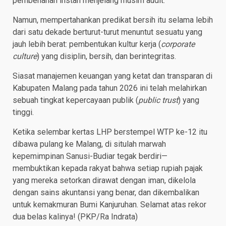
pembenahan instan menjelang musim audit.
Namun, mempertahankan predikat bersih itu selama lebih
dari satu dekade berturut-turut menuntut sesuatu yang
jauh lebih berat: pembentukan kultur kerja (
corporate
culture
) yang disiplin, bersih, dan berintegritas.
Siasat manajemen keuangan yang ketat dan transparan di
Kabupaten Malang pada tahun 2026 ini telah melahirkan
sebuah tingkat kepercayaan publik (
public trust
) yang
tinggi.
Ketika selembar kertas LHP berstempel WTP ke-12 itu
dibawa pulang ke Malang, di situlah marwah
kepemimpinan Sanusi-Budiar tegak berdiri—
membuktikan kepada rakyat bahwa setiap rupiah pajak
yang mereka setorkan dirawat dengan iman, dikelola
dengan sains akuntansi yang benar, dan dikembalikan
untuk kemakmuran Bumi Kanjuruhan. Selamat atas rekor
dua belas kalinya! (PKP/Ra Indrata)