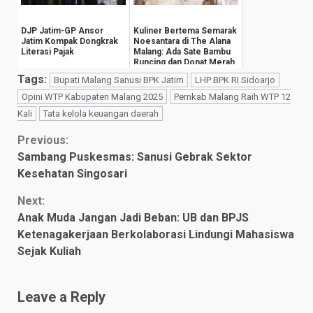
DJP Jatim-GP Ansor
Kuliner Bertema Semarak
Jatim Kompak Dongkrak
Noesantara di The Alana
Literasi Pajak
Malang: Ada Sate Bambu
Runcing dan Donat Merah
Putih
Tags:
Bupati Malang Sanusi BPK Jatim
LHP BPK RI Sidoarjo
Opini WTP Kabupaten Malang 2025
Pemkab Malang Raih WTP 12
Kali
Tata kelola keuangan daerah
Continue
Previous:
Sambang Puskesmas: Sanusi Gebrak Sektor
Reading
Kesehatan Singosari
Next:
Anak Muda Jangan Jadi Beban: UB dan BPJS
Ketenagakerjaan Berkolaborasi Lindungi Mahasiswa
Sejak Kuliah
Leave a Reply