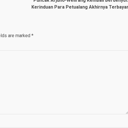
Puncak Arjuno-Welirang Kembali Berdenyut
Kerinduan Para Petualang Akhirnya Terbaya
elds are marked
*