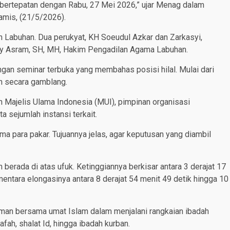
h bertepatan dengan Rabu, 27 Mei 2026,” ujar Menag dalam
amis, (21/5/2026).
en Labuhan. Dua perukyat, KH Soeudul Azkar dan Zarkasyi,
mmy Asram, SH, MH, Hakim Pengadilan Agama Labuhan.
gan seminar terbuka yang membahas posisi hilal. Mulai dari
n secara gamblang.
en Majelis Ulama Indonesia (MUI), pimpinan organisasi
a sejumlah instansi terkait.
ma para pakar. Tujuannya jelas, agar keputusan yang diambil
h berada di atas ufuk. Ketinggiannya berkisar antara 3 derajat 17
mentara elongasinya antara 8 derajat 54 menit 49 detik hingga 10
man bersama umat Islam dalam menjalani rangkaian ibadah
afah, shalat Id, hingga ibadah kurban.