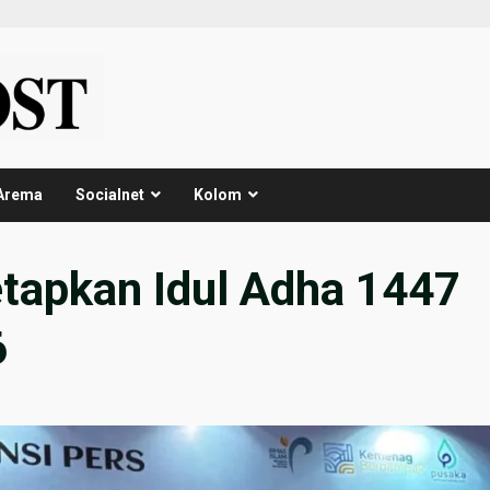
Arema
Socialnet
Kolom
etapkan Idul Adha 1447
6