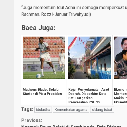
“Juga momentum Idul Adha ini semoga memperkuat uk
Rachman. Rozzi-Januar Triwahyudi)
Baca Juga:
Matheus Blade, Selalu
Kejar Penyelamatan Aset
Ekonom
Starter di Piala Presiden
Daerah, Disperkim Kota
Menter
Batu Targetkan
Makin P
Penyerahan PSU 25
Ekspekt
Perumahan Tahun Ini
Depan 
Tags:
iduladha
Kementerian agama
sidang isbat
Continue
Previous: