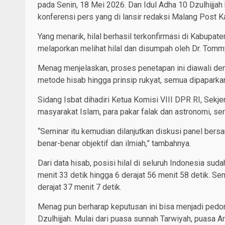
pada Senin, 18 Mei 2026. Dan Idul Adha 10 Dzulhijja
konferensi pers yang di lansir redaksi Malang Post K
Yang menarik, hilal berhasil terkonfirmasi di Kabupat
melaporkan melihat hilal dan disumpah oleh Dr. To
Menag menjelaskan, proses penetapan ini diawali den
metode hisab hingga prinsip rukyat, semua dipaparka
Sidang Isbat dihadiri Ketua Komisi VIII DPR RI, Sekj
masyarakat Islam, para pakar falak dan astronomi, sert
“Seminar itu kemudian dilanjutkan diskusi panel bersa
benar-benar objektif dan ilmiah,” tambahnya.
Dari data hisab, posisi hilal di seluruh Indonesia suda
menit 33 detik hingga 6 derajat 56 menit 58 detik. Se
derajat 37 menit 7 detik.
Menag pun berharap keputusan ini bisa menjadi pedo
Dzulhijjah. Mulai dari puasa sunnah Tarwiyah, puasa Ar