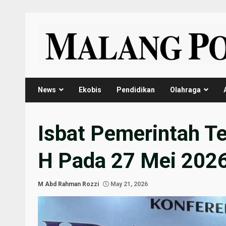
Skip
to
content
News
Ekobis
Pendidikan
Olahraga
Isbat Pemerintah T
H Pada 27 Mei 202
M Abd Rahman Rozzi
May 21, 2026