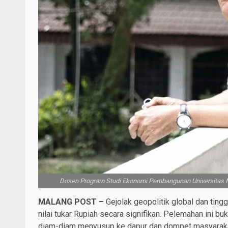
Dosen Program Studi Ekonomi Pembangunan Universitas M
MALANG POST –
Gejolak geopolitik global dan ting
nilai tukar Rupiah secara signifikan. Pelemahan ini b
diam-diam menyusup ke dapur dan dompet masyaraka