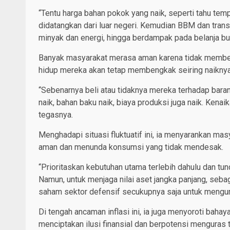
“Tentu harga bahan pokok yang naik, seperti tahu te
didatangkan dari luar negeri. Kemudian BBM dan tran
minyak dan energi, hingga berdampak pada belanja bula
Banyak masyarakat merasa aman karena tidak membeli
hidup mereka akan tetap membengkak seiring naiknya b
“Sebenarnya beli atau tidaknya mereka terhadap baran
naik, bahan baku naik, biaya produksi juga naik. Kena
tegasnya.
Menghadapi situasi fluktuatif ini, ia menyarankan mas
aman dan menunda konsumsi yang tidak mendesak.
“Prioritaskan kebutuhan utama terlebih dahulu dan tun
Namun, untuk menjaga nilai aset jangka panjang, seba
saham sektor defensif secukupnya saja untuk menguran
Di tengah ancaman inflasi ini, ia juga menyoroti bah
menciptakan ilusi finansial dan berpotensi menguras 