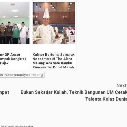
im-GP Ansor
Kuliner Bertema Semarak
Kompak Dongkrak
Noesantara di The Alana
 Pajak
Malang: Ada Sate Bambu
Runcing dan Donat Merah
Putih
itas muhammadiyah malang
Next
mpet
Bukan Sekadar Kuliah, Teknik Bangunan UM Ceta
Talenta Kelas Duni