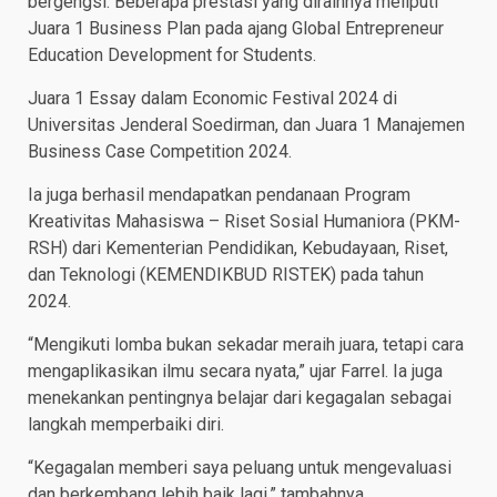
bergengsi. Beberapa prestasi yang diraihnya meliputi
Juara 1 Business Plan pada ajang Global Entrepreneur
Education Development for Students.
Juara 1 Essay dalam Economic Festival 2024 di
Universitas Jenderal Soedirman, dan Juara 1 Manajemen
Business Case Competition 2024.
Ia juga berhasil mendapatkan pendanaan Program
Kreativitas Mahasiswa – Riset Sosial Humaniora (PKM-
RSH) dari Kementerian Pendidikan, Kebudayaan, Riset,
dan Teknologi (KEMENDIKBUD RISTEK) pada tahun
2024.
“Mengikuti lomba bukan sekadar meraih juara, tetapi cara
mengaplikasikan ilmu secara nyata,” ujar Farrel. Ia juga
menekankan pentingnya belajar dari kegagalan sebagai
langkah memperbaiki diri.
“Kegagalan memberi saya peluang untuk mengevaluasi
dan berkembang lebih baik lagi,” tambahnya.