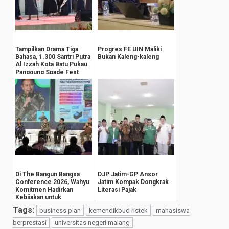
Tampilkan Drama Tiga
Progres FE UIN Maliki
Bahasa, 1.300 Santri Putra
Bukan Kaleng-kaleng
Al Izzah Kota Batu Pukau
Panggung Spade Fest
Di The Bangun Bangsa
DJP Jatim-GP Ansor
Conference 2026, Wahyu
Jatim Kompak Dongkrak
Komitmen Hadirkan
Literasi Pajak
Kebijakan untuk
Kesejahteraan
Tags:
business plan
kemendikbud ristek
mahasiswa
Masyarak...
berprestasi
universitas negeri malang