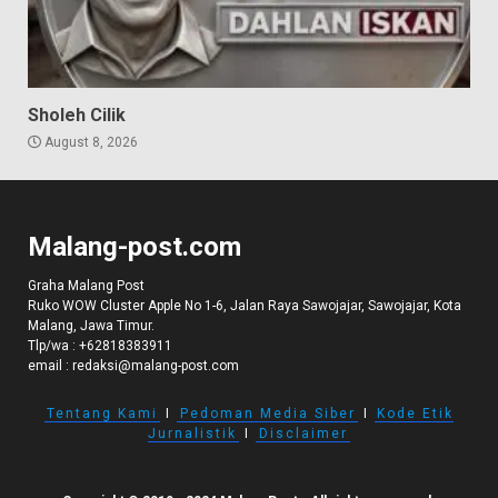
Sholeh Cilik
August 8, 2026
Malang-post.com
Graha Malang Post
Ruko WOW Cluster Apple No 1-6, Jalan Raya Sawojajar, Sawojajar, Kota
Malang, Jawa Timur.
Tlp/wa :
+62818383911
email :
redaksi@malang-post.com
Tentang Kami
I
Pedoman Media Siber
I
Kode Etik
Jurnalistik
I
Disclaimer