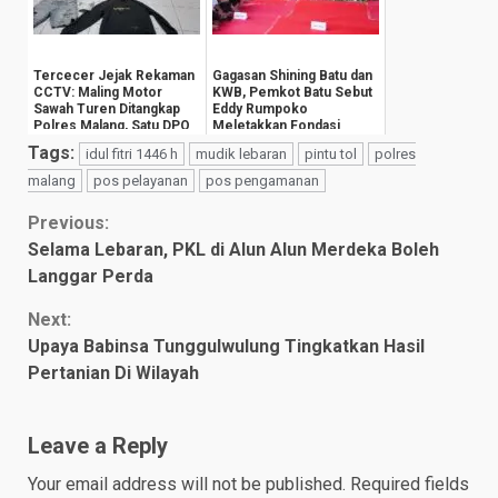
Tercecer Jejak Rekaman
Gagasan Shining Batu dan
CCTV: Maling Motor
KWB, Pemkot Batu Sebut
Sawah Turen Ditangkap
Eddy Rumpoko
Polres Malang, Satu DPO
Meletakkan Fondasi
Wisata Dunia
Tags:
idul fitri 1446 h
mudik lebaran
pintu tol
polres
malang
pos pelayanan
pos pengamanan
Continue
Previous:
Selama Lebaran, PKL di Alun Alun Merdeka Boleh
Reading
Langgar Perda
Next:
Upaya Babinsa Tunggulwulung Tingkatkan Hasil
Pertanian Di Wilayah
Leave a Reply
Your email address will not be published.
Required fields