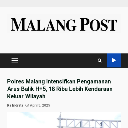
Skip
to
content
PRIMARY
MENU
Polres Malang Intensifkan Pengamanan
Arus Balik H+5, 18 Ribu Lebih Kendaraan
Keluar Wilayah
Ra Indrata
April 5, 2025