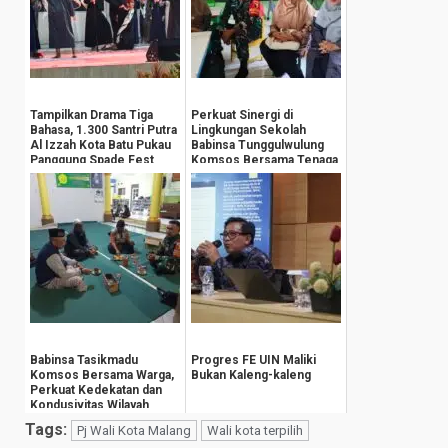
Tampilkan Drama Tiga
Perkuat Sinergi di
Bahasa, 1.300 Santri Putra
Lingkungan Sekolah
Al Izzah Kota Batu Pukau
Babinsa Tunggulwulung
Panggung Spade Fest
Komsos Bersama Tenaga
Pengajar
Babinsa Tasikmadu
Progres FE UIN Maliki
Komsos Bersama Warga,
Bukan Kaleng-kaleng
Perkuat Kedekatan dan
Kondusivitas Wilayah
Tags:
Pj Wali Kota Malang
Wali kota terpilih