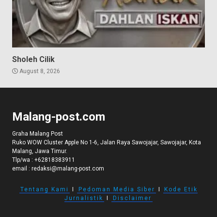
Sholeh Cilik
August 8, 2026
Malang-post.com
Graha Malang Post
Ruko WOW Cluster Apple No 1-6, Jalan Raya Sawojajar, Sawojajar, Kota
Malang, Jawa Timur.
Tlp/wa :
+62818383911
email :
redaksi@malang-post.com
Tentang Kami
I
Pedoman Media Siber
I
Kode Etik
Jurnalistik
I
Disclaimer