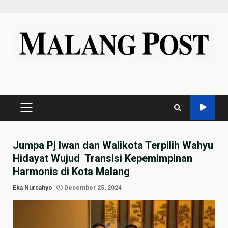
Skip
to
content
PRIMARY
MENU
Jumpa Pj Iwan dan Walikota Terpilih Wahyu
Hidayat Wujud Transisi Kepemimpinan
Harmonis di Kota Malang
Eka Nurcahyo
December 25, 2024