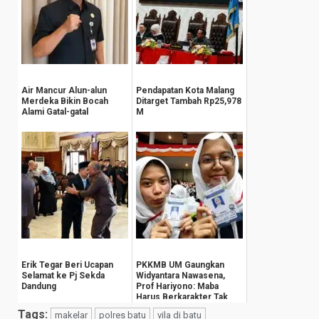
Air Mancur Alun-alun
Pendapatan Kota Malang
Merdeka Bikin Bocah
Ditarget Tambah Rp25,978
Alami Gatal-gatal
M
Erik Tegar Beri Ucapan
PKKMB UM Gaungkan
Selamat ke Pj Sekda
Widyantara Nawasena,
Dandung
Prof Hariyono: Maba
Harus Berkarakter Tak
Cukup Miliki Kecerd...
Tags:
makelar
polres batu
vila di batu