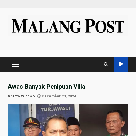
Skip
to
content
PRIMARY
MENU
Awas Banyak Penipuan Villa
Ananto Wibowo
December 23, 2024