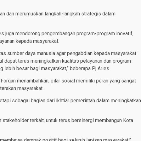
aian dan merumuskan langkah-langkah strategis dalam
ies juga mendorong pengembangan program-program inovatif,
ayanan kepada masyarakat.
sitas sumber daya manusia agar pengabdian kepada masyarakat
al dapat terus meningkatkan kualitas pelayanan dan program-
lebih besar bagi masyarakat,” beberapa Pj Aries.
d Forqan menambahkan, pilar sosial memiliki peran yang sangat
terakan masyarakat.
tetapi sebagai bagian dari ikhtiar pemerintah dalam meningkatkan
stakeholder terkait, untuk terus bersinergi membangun Kota
membawa dampak positif bagi seluruh lapisan masyarakat,”