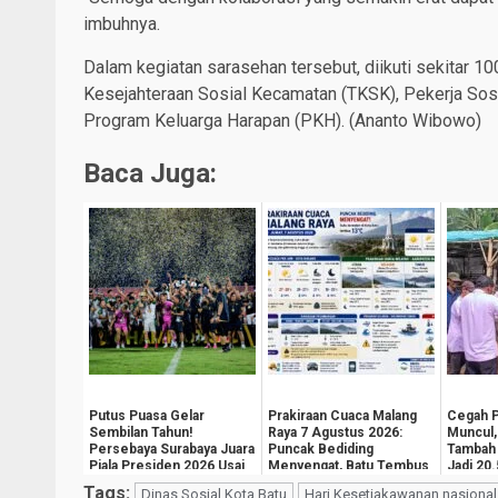
imbuhnya.
Dalam kegiatan sarasehan tersebut, diikuti sekitar 100
Kesejahteraan Sosial Kecamatan (TKSK), Pekerja Sos
Program Keluarga Harapan (PKH). (Ananto Wibowo)
Baca Juga:
Putus Puasa Gelar
Prakiraan Cuaca Malang
Cegah 
Sembilan Tahun!
Raya 7 Agustus 2026:
Muncul,
Persebaya Surabaya Juara
Puncak Bediding
Tambah 
Piala Presiden 2026 Usai
Menyengat, Batu Tembus
Jadi 20
Tekuk Persib
13 Derajat Celsiu...
Tags:
Dinas Sosial Kota Batu
Hari Kesetiakawanan nasional