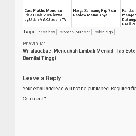
Cara Praktis Menonton
Harga Samsung Flip 7 dan
Panduan
Piala Dunia 2026 lewat
Review Menariknya
mengedi
by.U dan MAXStream TV
Dukunga
Hasil P
Kreatif
Tags:
neon box
promosi outdoor
pylon sign
Continue
Previous:
Wiralagabae: Mengubah Limbah Menjadi Tas Este
Reading
Bernilai Tinggi
Leave a Reply
Your email address will not be published.
Required fi
Comment
*