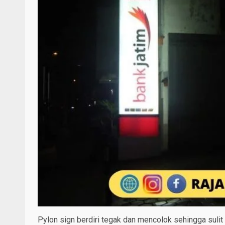
Pylon sign berdiri tegak dan mencolok sehingga sulit 