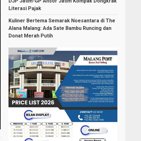
DJP Jatim-GP Ansor Jatim Kompak Dongkrak
Literasi Pajak
Kuliner Bertema Semarak Noesantara di The
Alana Malang: Ada Sate Bambu Runcing dan
Donat Merah Putih
g