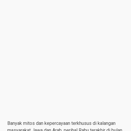
Banyak mitos dan kepercayaan terkhusus di kalangan
masyarakat Jawa dan Arab, perihal Rabu terakhir di bulan