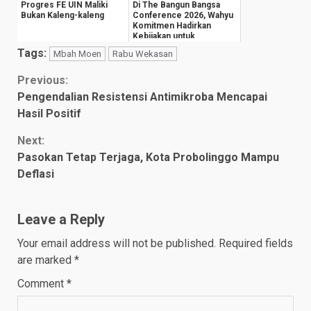
Progres FE UIN Maliki
Di The Bangun Bangsa
Bukan Kaleng-kaleng
Conference 2026, Wahyu
Komitmen Hadirkan
Kebijakan untuk
Kesejahteraan
Tags:
Mbah Moen
Rabu Wekasan
Masyarak...
Continue
Previous:
Pengendalian Resistensi Antimikroba Mencapai
Reading
Hasil Positif
Next:
Pasokan Tetap Terjaga, Kota Probolinggo Mampu
Deflasi
Leave a Reply
Your email address will not be published.
Required fields
are marked
*
Comment
*