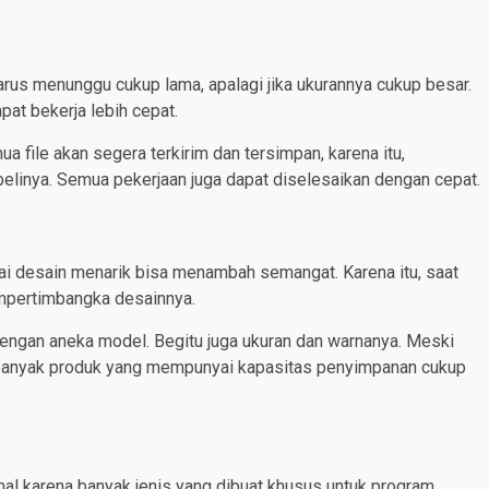
harus menunggu cukup lama, apalagi jika ukurannya cukup besar.
at bekerja lebih cepat.
file akan segera terkirim dan tersimpan, karena itu,
elinya. Semua pekerjaan juga dapat diselesaikan dengan cepat.
i desain menarik bisa menambah semangat. Karena itu, saat
mpertimbangka desainnya.
engan aneka model. Begitu juga ukuran dan warnanya. Meski
n banyak produk yang mempunyai kapasitas penyimpanan cukup
al karena banyak jenis yang dibuat khusus untuk program