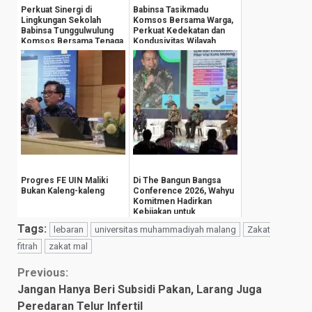
Perkuat Sinergi di
Babinsa Tasikmadu
Lingkungan Sekolah
Komsos Bersama Warga,
Babinsa Tunggulwulung
Perkuat Kedekatan dan
Komsos Bersama Tenaga
Kondusivitas Wilayah
Pengajar
Progres FE UIN Maliki
Di The Bangun Bangsa
Bukan Kaleng-kaleng
Conference 2026, Wahyu
Komitmen Hadirkan
Kebijakan untuk
Kesejahteraan
Tags:
lebaran
universitas muhammadiyah malang
Zakat
Masyarak...
fitrah
zakat mal
Continue
Previous:
Jangan Hanya Beri Subsidi Pakan, Larang Juga
Reading
Peredaran Telur Infertil