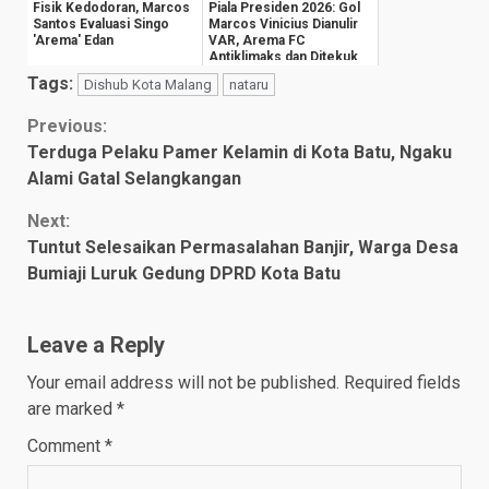
Fisik Kedodoran, Marcos
Piala Presiden 2026: Gol
Santos Evaluasi Singo
Marcos Vinicius Dianulir
'Arema' Edan
VAR, Arema FC
Antiklimaks dan Ditekuk
Persija 1-3
Tags:
Dishub Kota Malang
nataru
Continue
Previous:
Terduga Pelaku Pamer Kelamin di Kota Batu, Ngaku
Reading
Alami Gatal Selangkangan
Next:
Tuntut Selesaikan Permasalahan Banjir, Warga Desa
Bumiaji Luruk Gedung DPRD Kota Batu
Leave a Reply
Your email address will not be published.
Required fields
are marked
*
Comment
*