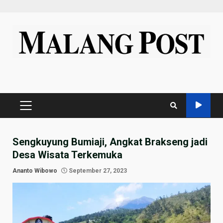
Skip
to
content
PRIMARY
MENU
Sengkuyung Bumiaji, Angkat Brakseng jadi
Desa Wisata Terkemuka
Ananto Wibowo
September 27, 2023