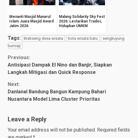
Menanti Masjid Manarul
Malang Solidarity Sky Fest
Islam Juara Masjid Award
2026: Lestarikan Tradisi,
Jatim 2026
Hidupkan UMKM
Tags:
Brakseng desa wisata
kota wisata batu
sengkuyung
bumiaji
Continue
Previous:
Antisipasi Dampak El Nino dan Banjir, Siapkan
Reading
Langkah Mitigasi dan Quick Response
Next:
Danlanal Bandung Bangun Kampung Bahari
Nusantara Model Lima Cluster Prioritas
Leave a Reply
Your email address will not be published.
Required fields
are marked
*