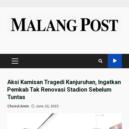
Skip
to
content
PRIMARY
MENU
Aksi Kamisan Tragedi Kanjuruhan, Ingatkan
Pemkab Tak Renovasi Stadion Sebelum
Tuntas
Choirul Amin
June 22, 2023