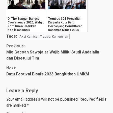
Di The Bangun Bangsa
Tembus 304 Pendaftar,
Conference 2026, Wahyu
Disparta Kota Batu
Komitmen Hadirkan
Perpanjang Pendaftaran
Kebijakan untuk
Kangmas Nimas 2026
Kesejahteraan
Hingga 15 Agustus
Tags:
Aksi Kamisan Tragedi Kanjuruhan
Masyarak...
Continue
Previous:
Mie Gacoan Sawojajar Wajib Miliki Studi Andalalin
Reading
dan Disetujui Tim
Next:
Batu Festival Bisnis 2023 Bangkitkan UMKM
Leave a Reply
Your email address will not be published.
Required fields
are marked
*