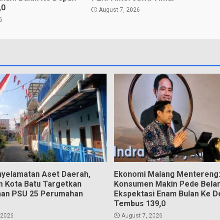
,0
August 7, 2026
6
nyelamatan Aset Daerah,
Ekonomi Malang Mentereng
m Kota Batu Targetkan
Konsumen Makin Pede Belan
han PSU 25 Perumahan
Ekspektasi Enam Bulan Ke D
Tembus 139,0
 2026
August 7, 2026