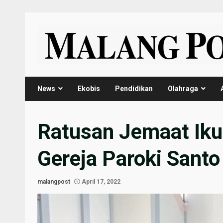
Skip
to
content
News
Ekobis
Pendidikan
Olahraga
Ratusan Jemaat Iku
Gereja Paroki Sant
malangpost
April 17, 2022