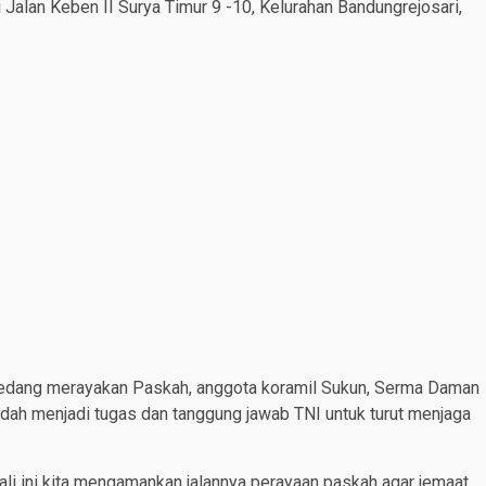
Jalan Keben II Surya Timur 9 -10, Kelurahan Bandungrejosari,
sedang merayakan Paskah, anggota koramil Sukun, Serma Daman
dah menjadi tugas dan tanggung jawab TNI untuk turut menjaga
Kali ini kita mengamankan jalannya perayaan paskah agar jemaat