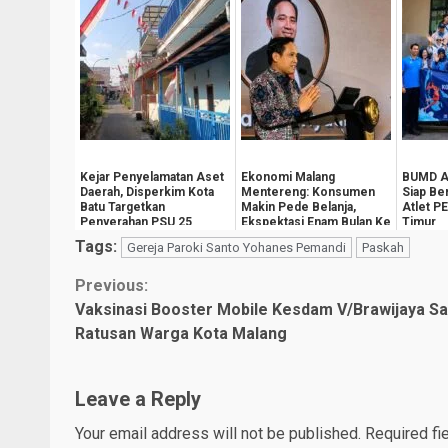
Kejar Penyelamatan Aset
Ekonomi Malang
BUMD Ai
Daerah, Disperkim Kota
Mentereng: Konsumen
Siap Ber
Batu Targetkan
Makin Pede Belanja,
Atlet P
Penyerahan PSU 25
Ekspektasi Enam Bulan Ke
Timur
Perumahan Tahun Ini
Depan Tembus 139,0
Tags:
Gereja Paroki Santo Yohanes Pemandi
Paskah
Continue
Previous:
Vaksinasi Booster Mobile Kesdam V/Brawijaya S
Reading
Ratusan Warga Kota Malang
Leave a Reply
Your email address will not be published.
Required fi