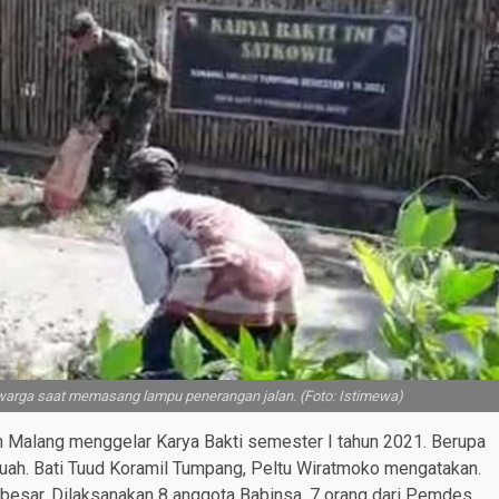
rga saat memasang lampu penerangan jalan. (Foto: Istimewa)
Malang menggelar Karya Bakti semester I tahun 2021. Berupa
ah. Bati Tuud Koramil Tumpang, Peltu Wiratmoko mengatakan.
sar. Dilaksanakan 8 anggota Babinsa, 7 orang dari Pemdes