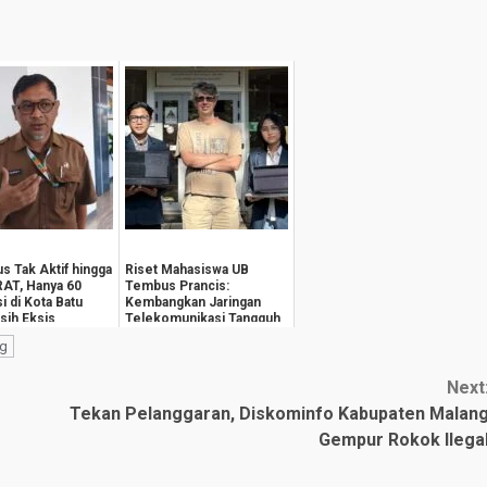
s Tak Aktif hingga
Riset Mahasiswa UB
RAT, Hanya 60
Tembus Prancis:
i di Kota Batu
Kembangkan Jaringan
sih Eksis
Telekomunikasi Tangguh
Hadapi Perubahan Iklim
g
Next
Tekan Pelanggaran, Diskominfo Kabupaten Malan
Gempur Rokok Ilega