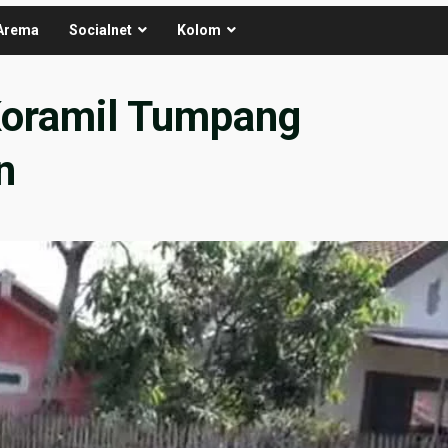
Arema
Socialnet
Kolom
Koramil Tumpang
n