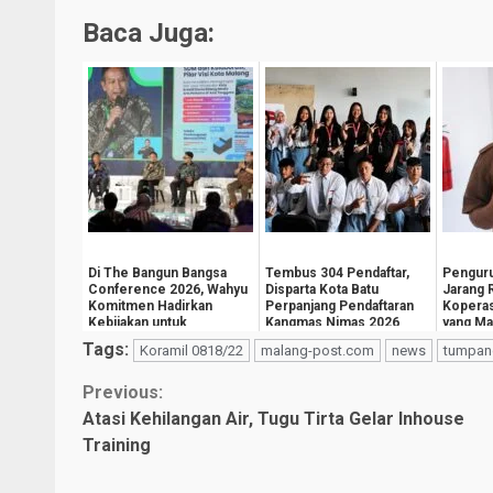
Baca Juga:
Di The Bangun Bangsa
Tembus 304 Pendaftar,
Penguru
Conference 2026, Wahyu
Disparta Kota Batu
Jarang 
Komitmen Hadirkan
Perpanjang Pendaftaran
Koperas
Kebijakan untuk
Kangmas Nimas 2026
yang Ma
Kesejahteraan
Hingga 15 Agustus
Tags:
Koramil 0818/22
malang-post.com
news
tumpan
Masyarak...
Continue
Previous:
Atasi Kehilangan Air, Tugu Tirta Gelar Inhouse
Reading
Training