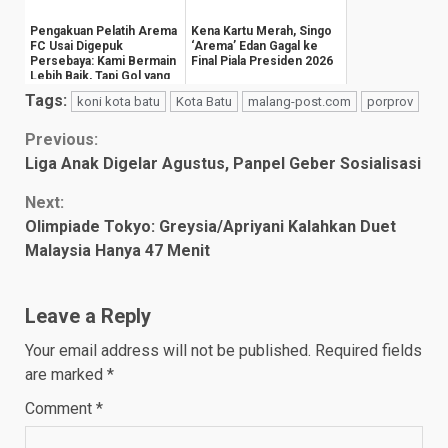
Pengakuan Pelatih Arema
Kena Kartu Merah, Singo
FC Usai Digepuk
‘Arema’ Edan Gagal ke
Persebaya: Kami Bermain
Final Piala Presiden 2026
Lebih Baik, Tapi Gol yang
Dihitung
Tags:
koni kota batu
Kota Batu
malang-post.com
porprov
Continue
Previous:
Liga Anak Digelar Agustus, Panpel Geber Sosialisasi
Reading
Next:
Olimpiade Tokyo: Greysia/Apriyani Kalahkan Duet
Malaysia Hanya 47 Menit
Leave a Reply
Your email address will not be published.
Required fields
are marked
*
Comment
*