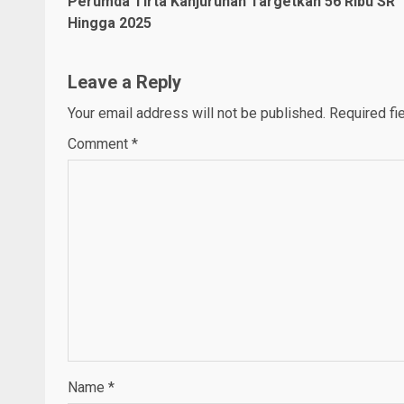
Perumda Tirta Kanjuruhan Targetkan 56 Ribu SR
Reading
Hingga 2025
Leave a Reply
Your email address will not be published.
Required fi
Comment
*
Name
*