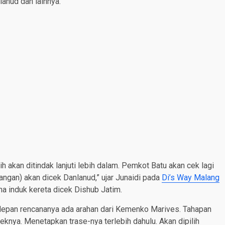
lanud dan lainnya.
 akan ditindak lanjuti lebih dalam. Pemkot Batu akan cek lagi
an) akan dicek Danlanud,” ujar Junaidi pada
Di’s Way Malang
na induk kereta dicek Dishub Jatim.
an depan rencananya ada arahan dari Kemenko Marives. Tahapan
knya. Menetapkan trase-nya terlebih dahulu. Akan dipilih