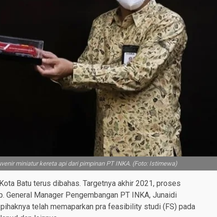
ir miniatur kereta api dari pimpinan PT INKA. (Foto: Istimewa)
ta Batu terus dibahas. Targetnya akhir 2021, proses
ap. General Manager Pengembangan PT INKA, Junaidi
ihaknya telah memaparkan pra feasibility studi (FS) pada