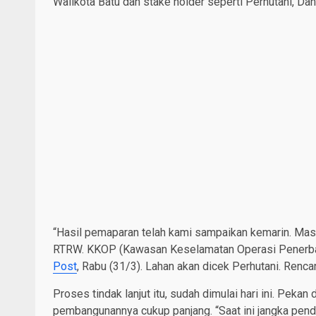
Walikota Batu dan stake holder seperti Perhutani, Dan
“Hasil pemaparan telah kami sampaikan kemarin. Masih
RTRW. KKOP (Kawasan Keselamatan Operasi Penerbang
Post
, Rabu (31/3). Lahan akan dicek Perhutani. Renca
Proses tindak lanjut itu, sudah dimulai hari ini. Pek
pembangunannya cukup panjang. “Saat ini jangka pende