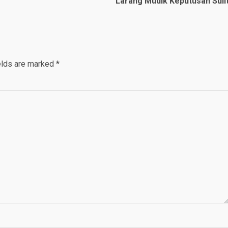
Larang Mudik Keputusan Suli
elds are marked
*