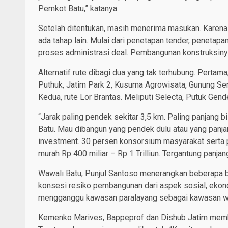
Pemkot Batu,” katanya.
Setelah ditentukan, masih menerima masukan. Karena 
ada tahap lain. Mulai dari penetapan tender, peneta
proses administrasi deal. Pembangunan konstruksinya
Alternatif rute dibagi dua yang tak terhubung. Pertama
Puthuk, Jatim Park 2, Kusuma Agrowisata, Gunung S
Kedua, rute Lor Brantas. Meliputi Selecta, Putuk Gen
“Jarak paling pendek sekitar 3,5 km. Paling panjang
Batu. Mau dibangun yang pendek dulu atau yang panja
investment. 30 persen konsorsium masyarakat serta p
murah Rp 400 miliar – Rp 1 Trilliun. Tergantung panjan
Wawali Batu, Punjul Santoso menerangkan beberapa bida
konsesi resiko pembangunan dari aspek sosial, ekono
mengganggu kawasan paralayang sebagai kawasan wis
Kemenko Marives, Bappeprof dan Dishub Jatim membe