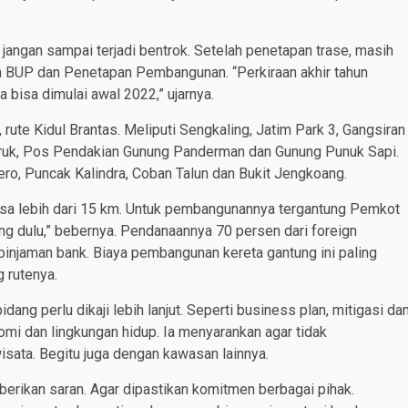
jangan sampai terjadi bentrok. Setelah penetapan trase, masih
pan BUP dan Penetapan Pembangunan. “Perkiraan akhir tahun
 bisa dimulai awal 2022,” ujarnya.
, rute Kidul Brantas. Meliputi Sengkaling, Jatim Park 3, Gangsiran
eruk, Pos Pendakian Gunung Panderman dan Gunung Punuk Sapi.
dero, Puncak Kalindra, Coban Talun dan Bukit Jengkoang.
 bisa lebih dari 15 km. Untuk pembangunannya tergantung Pemkot
ng dulu,” bebernya. Pendanaannya 70 persen dari foreign
injaman bank. Biaya pembangunan kereta gantung ini paling
g rutenya.
ng perlu dikaji lebih lanjut. Seperti business plan, mitigasi da
mi dan lingkungan hidup. Ia menyarankan agar tidak
ata. Begitu juga dengan kawasan lainnya.
rikan saran. Agar dipastikan komitmen berbagai pihak.