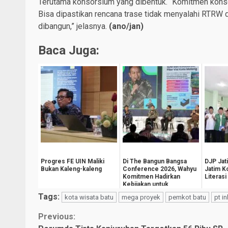
Terutama konsorsium yang dibentuk. “Komitmen kons
Bisa dipastikan rencana trase tidak menyalahi RTRW d
dibangun,” jelasnya.
(
ano/jan
)
Baca Juga:
Progres FE UIN Maliki
Di The Bangun Bangsa
DJP Jat
Bukan Kaleng-kaleng
Conference 2026, Wahyu
Jatim 
Komitmen Hadirkan
Literasi
Kebijakan untuk
Kesejahteraan
Tags:
kota wisata batu
mega proyek
pemkot batu
pt i
Masyarak...
Continue
Previous: